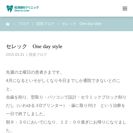
ーム
ブログ
院長ブログ
セレック One day style
HOME
クリニックについて
セレック One day style
2015.03.31
院長ブログ
診療方針
先週の土曜日の患者さまです。
設備紹介
4月になるといそがしくなり今日までしか通院できないとのこ
と。
求人情報
虫歯を削り、型取り・パソコンで設計・セラミックブロック削り
だし（いわゆる３Dプリンター）・歯に取り付け という治療を
一日で終了しました。
朝９：３０においでになり、１２：００過ぎにお帰りになりまし
た。