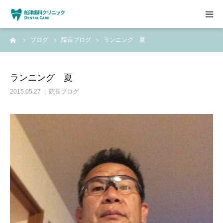
ーム
ブログ
院長ブログ
ランニング 夏
HOME
クリニックについて
ランニング 夏
2015.05.27
院長ブログ
診療方針
設備紹介
求人情報