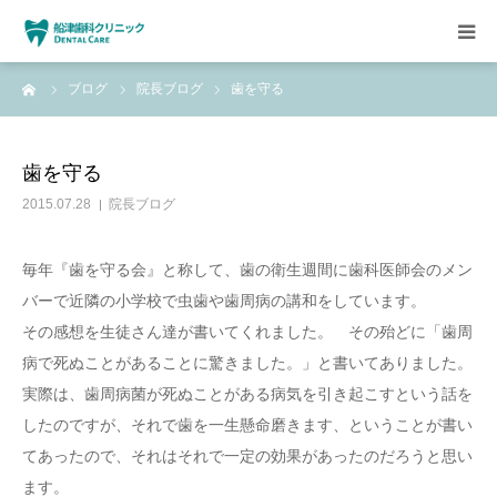
ーム
ブログ
院長ブログ
歯を守る
HOME
クリニックについて
歯を守る
2015.07.28
院長ブログ
診療方針
毎年『歯を守る会』と称して、歯の衛生週間に歯科医師会のメン
設備紹介
バーで近隣の小学校で虫歯や歯周病の講和をしています。
その感想を生徒さん達が書いてくれました。 その殆どに「歯周
求人情報
病で死ぬことがあることに驚きました。」と書いてありました。
実際は、歯周病菌が死ぬことがある病気を引き起こすという話を
したのですが、それで歯を一生懸命磨きます、ということが書い
てあったので、それはそれで一定の効果があったのだろうと思い
ます。