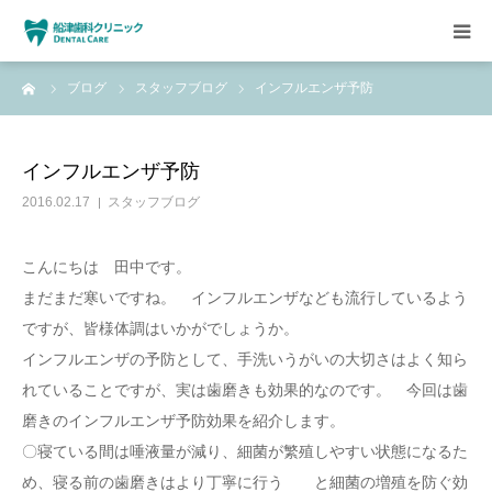
ーム
ブログ
スタッフブログ
インフルエンザ予防
HOME
クリニックについて
インフルエンザ予防
2016.02.17
スタッフブログ
診療方針
こんにちは 田中です。
設備紹介
まだまだ寒いですね。 インフルエンザなども流行しているよう
ですが、皆様体調はいかがでしょうか。
求人情報
インフルエンザの予防として、手洗いうがいの大切さはよく知ら
れていることですが、実は歯磨きも効果的なのです。 今回は歯
磨きのインフルエンザ予防効果を紹介します。
〇寝ている間は唾液量が減り、細菌が繁殖しやすい状態になるた
め、寝る前の歯磨きはより丁寧に行う と細菌の増殖を防ぐ効