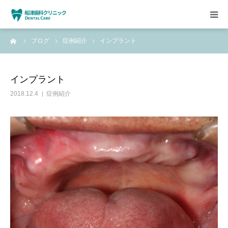
ーム
ブログ
症例紹介
インプラント
HOME
クリニックについて
インプラント
2018.12.4
症例紹介
診療方針
設備紹介
求人情報