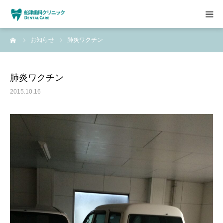
ーム
お知らせ
肺炎ワクチン
HOME
クリニックについて
肺炎ワクチン
2015.10.16
診療方針
設備紹介
求人情報