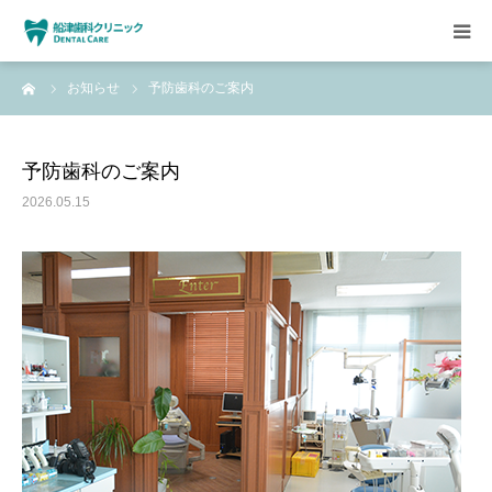
ーム
お知らせ
予防歯科のご案内
HOME
クリニックについて
予防歯科のご案内
2026.05.15
診療方針
設備紹介
求人情報