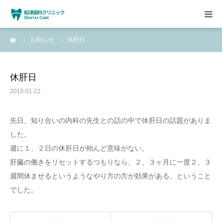
ーム
お知らせ
休肝日
HOME
クリニックについて
休肝日
2016.01.22
診療方針
先日、知り合いの内科の先生との話の中で休肝日の話題がありま
設備紹介
した。
週に１、２日の休肝日が殆んど意味がない。
求人情報
肝臓の働きをリセットするつもりなら、２、３ヶ月に一度２、３
週間休ませるというようなやり方の方が効果がある、ということ
でした。