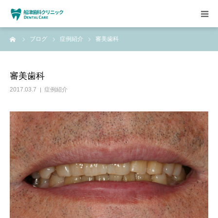
ーム
ブログ
症例紹介
審美歯科
HOME
クリニックについて
審美歯科
2017.03.7
症例紹介
診療方針
設備紹介
求人情報